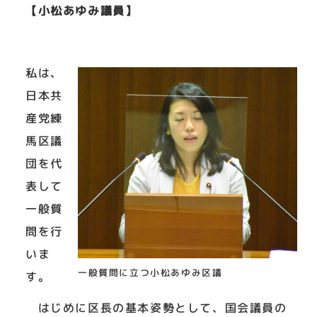
【小松あゆみ議員】
私は、
日本共
産党練
馬区議
団を代
表して
一般質
問を行
いま
一般質問に立つ小松あゆみ区議
す。
はじめに区長の基本姿勢として、国会議員の