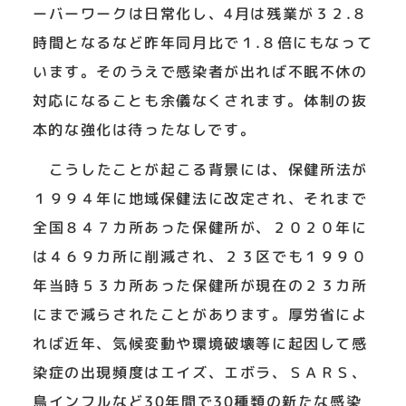
ーバーワークは日常化し、4月は残業が３２.８
時間となるなど昨年同月比で１.８倍にもなって
います。そのうえで感染者が出れば不眠不休の
対応になることも余儀なくされます。体制の抜
本的な強化は待ったなしです。
こうしたことが起こる背景には、保健所法が
１９９４年に地域保健法に改定され、それまで
全国８４７カ所あった保健所が、２０２０年に
は４６９カ所に削減され、２３区でも１９９０
年当時５３カ所あった保健所が現在の２３カ所
にまで減らされたことがあります。厚労省によ
れば近年、気候変動や環境破壊等に起因して感
染症の出現頻度はエイズ、エボラ、ＳＡＲＳ、
鳥インフルなど30年間で30種類の新たな感染