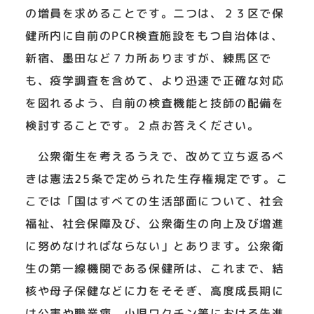
の増員を求めることです。二つは、２３区で保
健所内に自前のPCR検査施設をもつ自治体は、
新宿、墨田など７カ所ありますが、練馬区で
も、疫学調査を含めて、より迅速で正確な対応
を図れるよう、自前の検査機能と技師の配備を
検討することです。２点お答えください。
公衆衛生を考えるうえで、改めて立ち返るべ
きは憲法25条で定められた生存権規定です。こ
こでは「国はすべての生活部面について、社会
福祉、社会保障及び、公衆衛生の向上及び増進
に努めなければならない」とあります。公衆衛
生の第一線機関である保健所は、これまで、結
核や母子保健などに力をそそぎ、高度成長期に
は公害や職業病、小児ワクチン等における先進